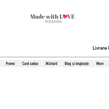
Livrare
Promo
Card cadou
Mărturii
Blog și inspirație
More