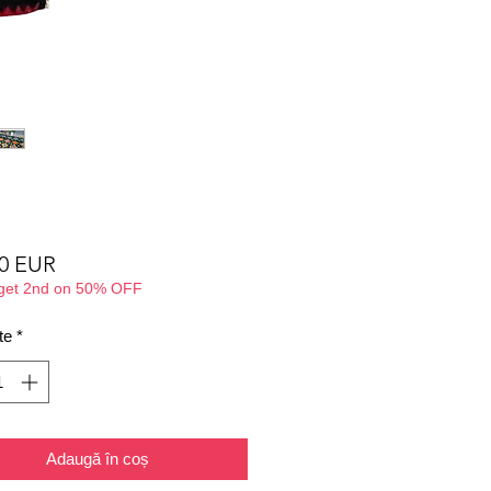
Preț
00 EUR
 get 2nd on 50% OFF
te
*
Adaugă în coș