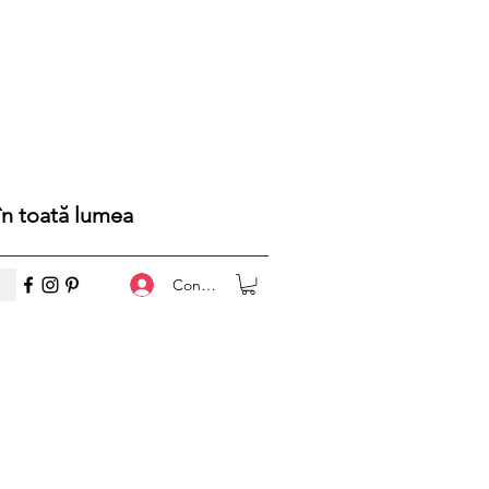
 în toată lumea
Conectează-te