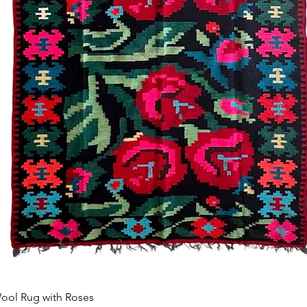
Afișare rapidă
ool Rug with Roses